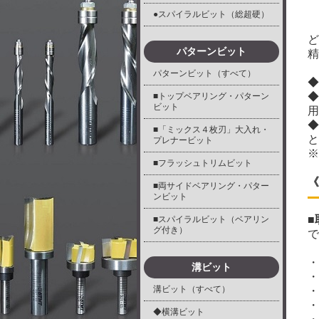
●スパイラルビット（総超硬）
ど
パターンビット
精
パターンビット（すべて）
◆
◆
■トップベアリング・パターン
ビット
用
◆
■「ミックス４枚刃」大入れ・
と
プレナービット
※
■フラッシュトリムビット
《
■両サイドベアリング・パター
ンビット
■
■スパイラルビット（ベアリン
グ付き）
で
・
溝ビット
・
溝ビット（すべて）
・
・
◆横溝ビット