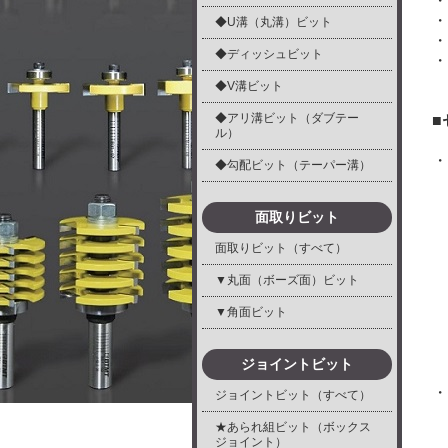
・
・
◆U溝（丸溝）ビット
・
◆ディッシュビット
・
◆V溝ビット
◆アリ溝ビット（ダブテー
■
ル）
・
◆勾配ビット（テーパー溝）
面取りビット
面取りビット（すべて）
▼丸面（ボーズ面）ビット
▼角面ビット
ジョイントビット
・
ジョイントビット（すべて）
※
★あられ組ビット（ボックス
ジョイント）