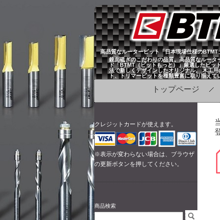
高品質なルータービット「日本現場仕様のBTMT
鏡面砥ぎのこだわりの品質。高品質なルータ
ド「BTMT（ビットもっと）」厳選したビッ
法で新しくデザインしたオリジナル。 木工用
ト、トリマービットを種類豊富に取り揃えて
トップページ
クレジットカードが使えます。
登
※表示が変わらない場合は、ブラウザ
の更新ボタンを押してください。
商品検索