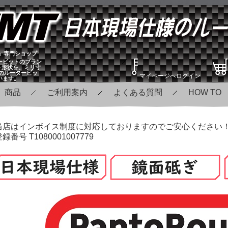
」専門ショップ
ービットのブラン
ト形状を、ミリ寸
のルータービッ
マイページへログイン
います。
商品
ご利用案内
よくある質問
HOW TO
当店はインボイス制度に対応しておりますのでご安心ください
録番号 T1080001007779