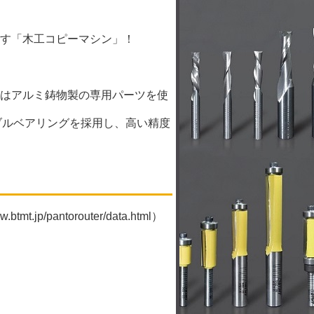
す「木工コピーマシン」！
はアルミ鋳物製の専用パーツを使
ブルベアリングを採用し、高い精度
w.btmt.jp/pantorouter/data.html
）