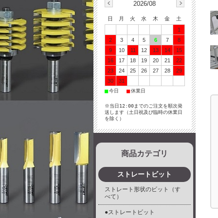
2026/08
日
月
火
水
木
金
土
1
2
3
4
5
6
7
8
9
10
11
12
13
14
15
16
17
18
19
20
21
22
23
24
25
26
27
28
29
30
31
■
■
今日
休業日
※当日12:00までのご注文を順次発
送します（土日祝及び臨時の休業日
を除く）
商品カテゴリ
ストレートビット
ストレート形状のビット（す
べて）
●ストレートビット