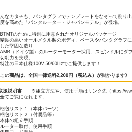
んなカタチも、パンタグラフでテンプレートをなぞって削り出
度を高めた「パンタルーター・ジャパンモデル」が登場。
BTMTのために特別に用意されたオリジナルパッケージ
精度の高いオールメタル製のボディ。ベースやパンタグラフに
した堅固な造り
AMB（ドイツ製）のルーターモーター採用。スピンドルにダ
切削力を実現。
特注の日本仕様100V 50/60Hzでご提供します！
この商品は、全国一律送料2,200円（税込み）が掛かります》
取扱説明書
※組立方法や、使用手順はリンク先（
https://ww
全てご覧になれます。
梱包リスト１（本体パーツ）
梱包リスト２（付属品等）
本体の組立手順
ルーター取付、使用手順