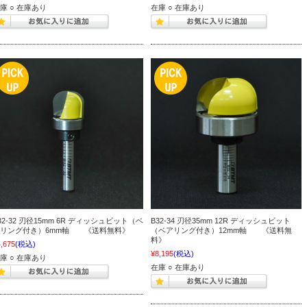
庫 ○ 在庫あり
在庫 ○ 在庫あり
32-32 刃径15mm 6R ディッシュビット（ベ
B32-34 刃径35mm 12R ディッシュビット
アリング付き）6mm軸 《送料無料》
（ベアリング付き）12mm軸 《送料無
料》
,675
(税込)
¥8,195
(税込)
庫 ○ 在庫あり
在庫 ○ 在庫あり