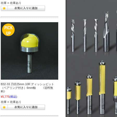
在庫 ○ 在庫あり
B32-33 刃径25mm 10R ディッシュビット
（ベアリング付き）6mm軸 《送料無
料》
¥5,775
(税込)
在庫 ○ 在庫あり