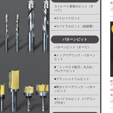
在
ストレート形状のビット（す
べて）
●ストレートビット
●スパイラルビット（総超硬）
パターンビット
パターンビット（すべて）
■トップベアリング・パターン
ビット
■「ミックス４枚刃」大入れ・
プレナービット
■フラッシュトリムビット
B
■両サイドベアリング・パター
¥4
ンビット
在
■スパイラルビット（ベアリン
グ付き）