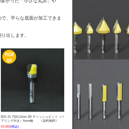
の多かった「小さな丸み」や
ので、平らな底面が加工できま
削り出します。
B32-31 刃径12mm 3R ディッシュビット（ベ
アリング付き）6mm軸 《送料無料》
¥3,960
(税込)