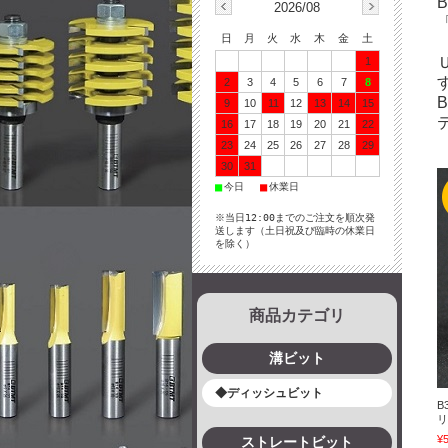
2026/08
日
月
火
水
木
金
土
1
2
3
4
5
6
7
8
9
10
11
12
13
14
15
16
17
18
19
20
21
22
23
24
25
26
27
28
29
30
31
■
■
今日
休業日
※当日12:00までのご注文を順次発
送します（土日祝及び臨時の休業日
を除く）
商品カテゴリ
溝ビット
◆ディッシュビット
B
¥5
ストレートビット