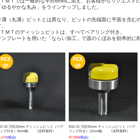
BＴＭＴでは一般的な半径6mmに加え、お客様からリクエスト
「ゆるやかな丸み」をラインナップしました。
Ｕ溝（丸溝）ビットとは異なり、ビットの先端面に平面を含む
す。
BＴＭＴのディッシュビットは、すべてベアリング付き。
テンプレートを用いた「ならい加工」で器のくぼみを効率的に
32-20 刃径20mm ディッシュビット（ベア
B32-21 刃径35mm ディッシュビット（ベア
リング付き）6mm軸 《送料無料》
リング付き）12mm軸 《送料無料》
,170
(税込)
¥7,590
(税込)