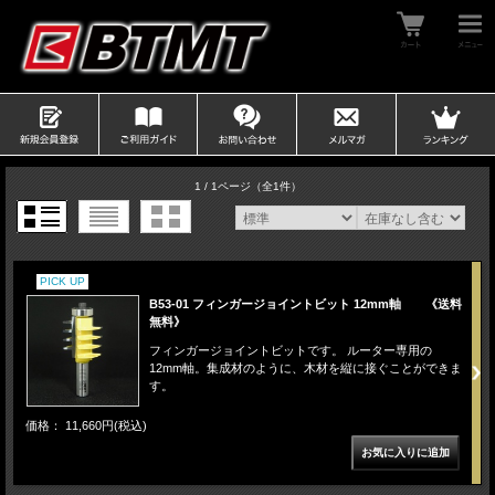
1 / 1ページ
（全1件）
PICK UP
B53-01 フィンガージョイントビット 12mm軸 《送料
無料》
フィンガージョイントビットです。 ルーター専用の
12mm軸。集成材のように、木材を縦に接ぐことができま
す。
価格： 11,660円(税込)