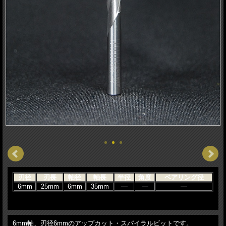
刃径
刃長
軸径
軸長
半径
角度
ベアリング径
6mm
25mm
6mm
35mm
―
―
―
6mm軸、刃径6mmのアップカット・スパイラルビットです。