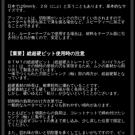
日本では6mmを、２分（にぶ）と言うこともあります。基本的なサ
イズです。
アップカットは、切削屑がシャンクの方にすくい出されますので、
ルーターを手持ち加工で溝を掘る場合など。スピーディーに加工す
ることができます。
また、ルーターテーブルで使用する場合は、材料をテーブル面に引
き付ける力が働くので、安定します。
【重要】総超硬ビット使用時の注意
ＢＴＭＴの総超硬ビット（総超硬ストレートビット、スパイラルビ
ット）は、その独特の形状の刃を実現するため、ムクの素材から削
り出して製造されています。
一体でつくられた刃部とシャンク（軸）部の両方が、総超硬製とな
っています。
超硬素材の特長は、耐摩耗性に優れていることです。
超硬素材はとても硬く、切れ味が良く長持ちします。
しかし、硬いゆえに「粘り」が少ないということがございます。
切削時の負荷のかけ方次第では、
一般的なルータービットよりも折れやすい傾向があります。
たとえばビット側面からの負荷は、コレットナットで締め付けたシ
ャンク（軸）に集中します。
ビットは必ずコレットの奥まで差し込み、少し戻した位置で固定し
てください。
また、切れ味が良いと切削量を多くしてしまいがちですので、ビッ