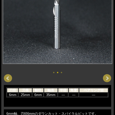
刃径
刃長
軸径
軸長
半径
角度
ベアリング径
6mm
25mm
6mm
35mm
―
―
―
6mm軸、刃径6mmのダウンカット・スパイラルビットです。