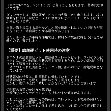
日本では6mmを、２分（にぶ）と言うこともあります。基本的なサ
イズです。
ダウンカットは、切削屑が、ビットの先端に送り出されます。板の
側面を仕上げる時など、フチにササクレが出にくく、キレイな仕上
がりとなります。
※深い溝を加工する場合など、木屑を排出されにくいので動きが重
くなったり、過負荷がかかる場合があります。
また、ルーターの手持ち使用では、材料を作業台に押しつける力が
働くので、安定します。
【重要】総超硬ビット使用時の注意
ＢＴＭＴの総超硬ビット（総超硬ストレートビット、スパイラルビ
ット）は、その独特の形状の刃を実現するため、ムクの素材から削
り出して製造されています。
一体でつくられた刃部とシャンク（軸）部の両方が、総超硬製とな
っています。
超硬素材の特長は、耐摩耗性に優れていることです。
超硬素材はとても硬く、切れ味が良く長持ちします。
しかし、硬いゆえに「粘り」が少ないということがございます。
切削時の負荷のかけ方次第では、
一般的なルータービットよりも折れやすい傾向があります。
たとえばビット側面からの負荷は、コレットナットで締め付けたシ
ャンク（軸）に集中します。
ビットは必ずコレットの奥まで差し込み、少し戻した位置で固定し
てください。