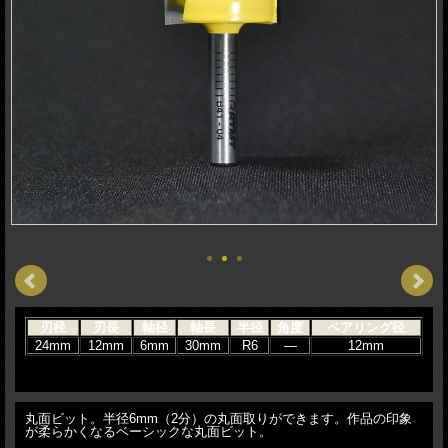
刃径
刃長
軸径
軸長
半径
角度
ベアリング径
24mm
12mm
6mm
30mm
R6
―
12mm
丸面ビット。半径6mm（2分）の丸面取りができます。作品の印象
が柔らかくなるベーシックな丸面ビット。