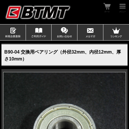
B90-04 交換用ベアリング（外径32mm、内径12mm、厚
さ10mm）